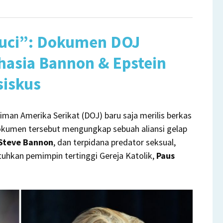
nspirasi
dung
Suci”: Dokumen DOJ
tih
n
asia Bannon & Epstein
stein
siskus
at
lingkan
us
an Amerika Serikat (DOJ) baru saja merilis berkas
rbongkar
okumen tersebut mengungkap sebuah aliansi gelap
Steve Bannon
, dan terpidana predator seksual,
tuhkan pemimpin tertinggi Gereja Katolik,
Paus