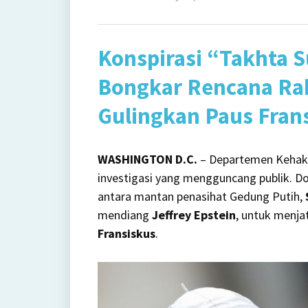
on
Ko
Ge
Konspirasi “Takhta 
Pu
da
Bongkar Rencana Rah
Ep
Gulingkan Paus Fran
Bu
Gu
Pa
WASHINGTON D.C.
– Departemen Kehakim
Te
investigasi yang mengguncang publik. D
antara mantan penasihat Gedung Putih,
mendiang
Jeffrey Epstein
, untuk menja
Fransiskus
.