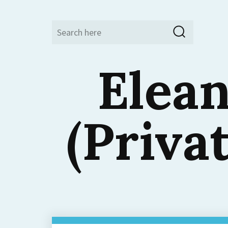
Search
Search
for:
Elean
(Priva