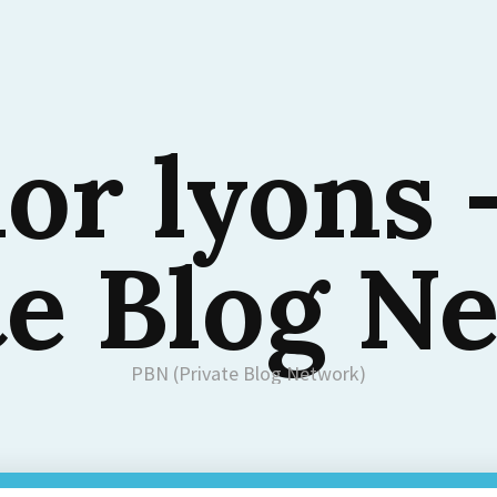
or lyons
te Blog N
PBN (Private Blog Network)