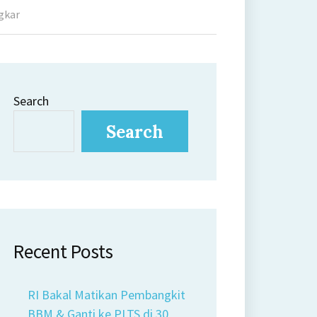
gkar
Search
Search
Recent Posts
RI Bakal Matikan Pembangkit
BBM & Ganti ke PLTS di 30