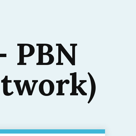
 – PBN
etwork)