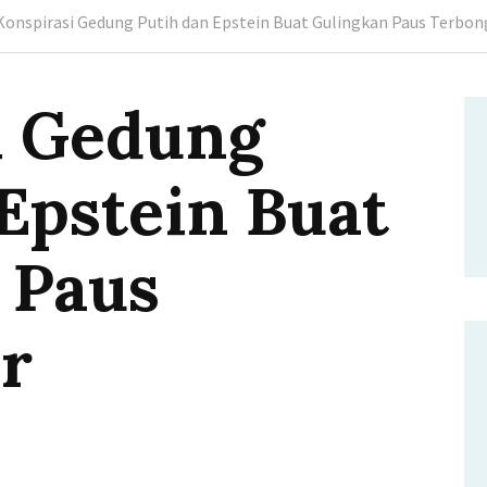
Konspirasi Gedung Putih dan Epstein Buat Gulingkan Paus Terbon
i Gedung
Epstein Buat
 Paus
r