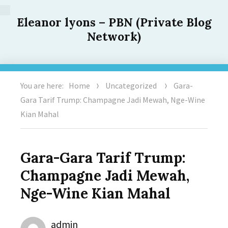
Eleanor lyons – PBN (Private Blog
Network)
You are here:
Home
Uncategorized
Gara-
Gara Tarif Trump: Champagne Jadi Mewah, Nge-Wine
Kian Mahal
Gara-Gara Tarif Trump:
Champagne Jadi Mewah,
Nge-Wine Kian Mahal
Author
admin