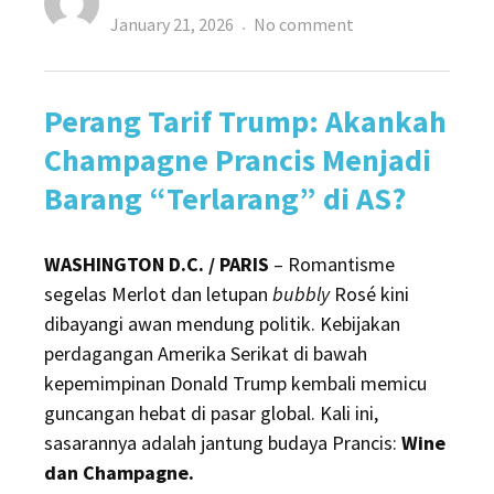
Posted
on
January 21, 2026
No comment
on
Gara-
Gara
Perang Tarif Trump: Akankah
Tarif
Trump:
Champagne Prancis Menjadi
Champagne
Barang “Terlarang” di AS?
Jadi
Mewah,
WASHINGTON D.C. / PARIS
– Romantisme
Nge-
segelas Merlot dan letupan
bubbly
Rosé kini
Wine
dibayangi awan mendung politik. Kebijakan
Kian
perdagangan Amerika Serikat di bawah
Mahal
kepemimpinan Donald Trump kembali memicu
guncangan hebat di pasar global. Kali ini,
sasarannya adalah jantung budaya Prancis:
Wine
dan Champagne.