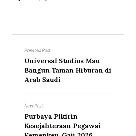
Post
Previous Post
navigation
Previous
Universal Studios Mau
post:
Bangun Taman Hiburan di
Arab Saudi
Next Post
Next
Purbaya Pikirin
post:
Kesejahteraan Pegawai
Kemenkeu, Gaji 2026