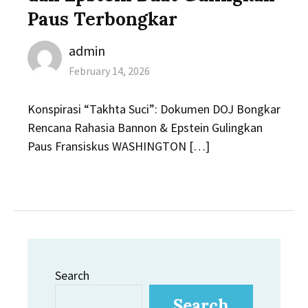
Paus Terbongkar
Author
admin
Posted
February 14, 2026
on
Konspirasi “Takhta Suci”: Dokumen DOJ Bongkar
Rencana Rahasia Bannon & Epstein Gulingkan
Paus Fransiskus WASHINGTON […]
Search
Search