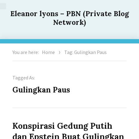
Eleanor lyons – PBN (Private Blog
Network)
You are here:
Home
Tag: Gulingkan Paus
Tagged As:
Gulingkan Paus
Konspirasi Gedung Putih
dan Epstein Buat Gulingkan